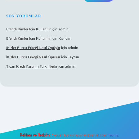
SON YORUMLAR
Efendi Kimler Için Kullanılır
için
admin
Efendi Kimler Için Kullanılır
için
Kıvılcım
İKizler Burcu Erkeği Nasıl Öpüşür
için
admin
İKizler Burcu Erkeği Nasıl Öpüşür
için
Tayfun
Ticari Kredi Kartının Farkı Nedir
için
admin
eni giriş
Reklam ve İletişim:
E-mail:
backlinkpaneli@gmail.com
Teams: