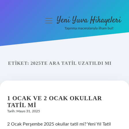
Yeni Yuva Hikayeleri
menüyü
aç
Taşınma maceralarıyla ilham bul!
Anasayfa
Gizlilik Politikası
ETIKET:
2025TE ARA TATIL UZATILDI MI
Yasal Uyarı
Hakkımızda
1 OCAK VE 2 OCAK OKULLAR
TATIL MI
Tarih: Mayıs 31, 2025
2 Ocak Perşembe 2025 okullar tatil mi? Yeni Yıl Tatil