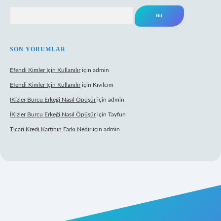
Arama
SON YORUMLAR
Efendi Kimler Için Kullanılır
için
admin
Efendi Kimler Için Kullanılır
için
Kıvılcım
İKizler Burcu Erkeği Nasıl Öpüşür
için
admin
İKizler Burcu Erkeği Nasıl Öpüşür
için
Tayfun
Ticari Kredi Kartının Farkı Nedir
için
admin
yeni giriş