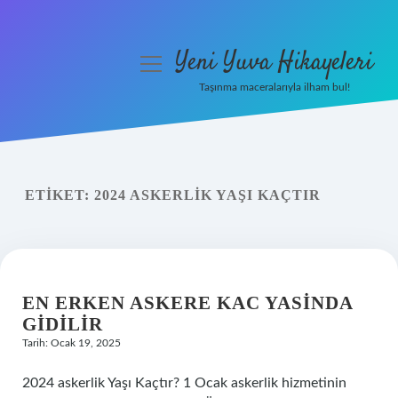
Yeni Yuva Hikayeleri
menüyü
aç
Taşınma maceralarıyla ilham bul!
Anasayfa
Gizlilik Politikası
ETIKET:
2024 ASKERLIK YAŞI KAÇTIR
Yasal Uyarı
Hakkımızda
EN ERKEN ASKERE KAC YASINDA
GIDILIR
Tarih: Ocak 19, 2025
2024 askerlik Yaşı Kaçtır? 1 Ocak askerlik hizmetinin