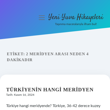
Yeni Yuva Hikayeleri
menüyü
aç
Taşınma maceralarıyla ilham bul!
Anasayfa
Gizlilik Politikası
ETIKET:
2 MERIDYEN ARASI NEDEN 4
Yasal Uyarı
DAKIKADIR
Hakkımızda
TÜRKIYENIN HANGI MERIDYEN
Tarih: Kasım 16, 2024
Türkiye hangi meridyende? Türkiye, 36-42 derece kuzey