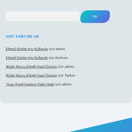
Arama
SON YORUMLAR
Efendi Kimler Için Kullanılır
için
admin
Efendi Kimler Için Kullanılır
için
Kıvılcım
İKizler Burcu Erkeği Nasıl Öpüşür
için
admin
İKizler Burcu Erkeği Nasıl Öpüşür
için
Tayfun
Ticari Kredi Kartının Farkı Nedir
için
admin
bet yeni giriş