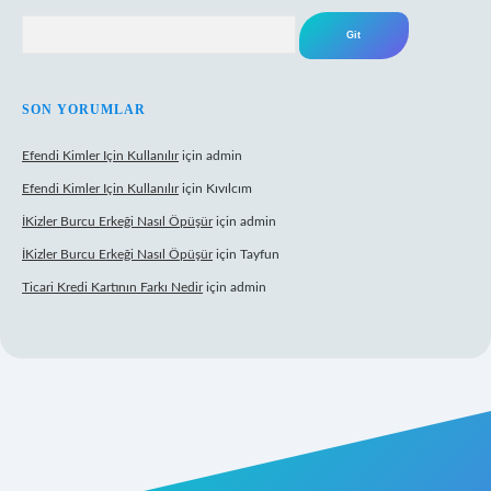
Arama
SON YORUMLAR
Efendi Kimler Için Kullanılır
için
admin
Efendi Kimler Için Kullanılır
için
Kıvılcım
İKizler Burcu Erkeği Nasıl Öpüşür
için
admin
İKizler Burcu Erkeği Nasıl Öpüşür
için
Tayfun
Ticari Kredi Kartının Farkı Nedir
için
admin
eni giriş