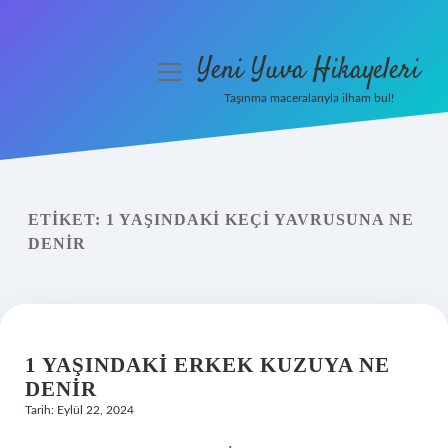
Yeni Yuva Hikayeleri
menüyü
aç
Taşınma maceralarıyla ilham bul!
Anasayfa
Gizlilik Politikası
ETIKET:
1 YAŞINDAKI KEÇI YAVRUSUNA NE
Yasal Uyarı
DENIR
Hakkımızda
1 YAŞINDAKI ERKEK KUZUYA NE
DENIR
Tarih: Eylül 22, 2024