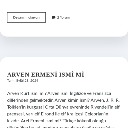
Otonom
Devamını okuyun
2 Yorum
Ithalat
Ne
Demek
ARVEN ERMENI ISMI MI
Tarih: Eylül 28, 2024
Arven Kürt ismi mi? Arven ismi İngilizce ve Fransızca
dillerinden gelmektedir. Arven kimin ismi? Arwen, J. R. R.
Tolkien’in kurgusal Orta Dünya evreninde Rivendell’in elf
prensesi, yarı elf Elrond ile elf kraliçesi Celebrian’ın
kızıdır. Arel Ermeni ismi mi? Türkçe kökenli olduğu
düşünülen bu ad, modern zamanların özgün ve çağdaş