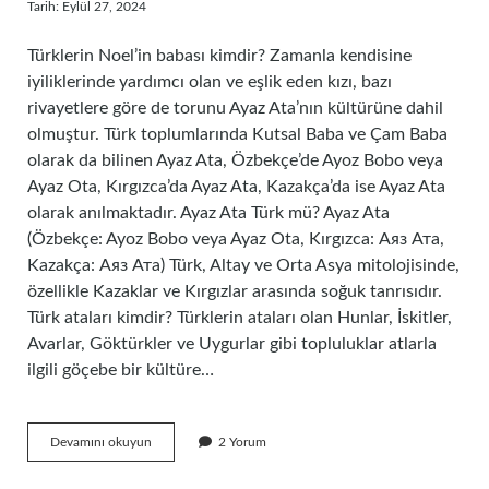
Tarih: Eylül 27, 2024
Türklerin Noel’in babası kimdir? Zamanla kendisine
iyiliklerinde yardımcı olan ve eşlik eden kızı, bazı
rivayetlere göre de torunu Ayaz Ata’nın kültürüne dahil
olmuştur. Türk toplumlarında Kutsal Baba ve Çam Baba
olarak da bilinen Ayaz Ata, Özbekçe’de Ayoz Bobo veya
Ayaz Ota, Kırgızca’da Ayaz Ata, Kazakça’da ise Ayaz Ata
olarak anılmaktadır. Ayaz Ata Türk mü? Ayaz Ata
(Özbekçe: Ayoz Bobo veya Ayaz Ota, Kırgızca: Аяз Ата,
Kazakça: Аяз Ата) Türk, Altay ve Orta Asya mitolojisinde,
özellikle Kazaklar ve Kırgızlar arasında soğuk tanrısıdır.
Türk ataları kimdir? Türklerin ataları olan Hunlar, İskitler,
Avarlar, Göktürkler ve Uygurlar gibi topluluklar atlarla
ilgili göçebe bir kültüre…
Ilk
Devamını okuyun
2 Yorum
Türk
Ata