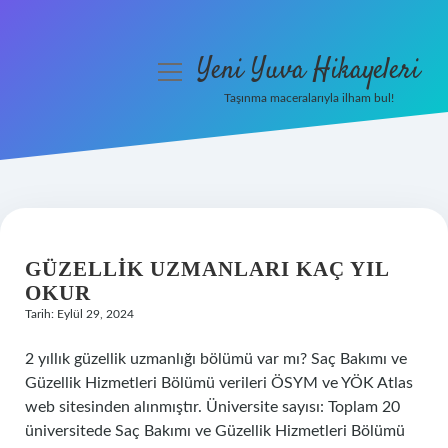
Yeni Yuva Hikayeleri
menüyü
aç
Taşınma maceralarıyla ilham bul!
Anasayfa
Gizlilik Politikası
YENI
Yasal Uyarı
YUVA
GÜZELLIK UZMANLARI KAÇ YIL
Hakkımızda
OKUR
HIKAYELERI
Tarih: Eylül 29, 2024
YAZILAR
2 yıllık güzellik uzmanlığı bölümü var mı? Saç Bakımı ve
Güzellik Hizmetleri Bölümü verileri ÖSYM ve YÖK Atlas
web sitesinden alınmıştır. Üniversite sayısı: Toplam 20
üniversitede Saç Bakımı ve Güzellik Hizmetleri Bölümü