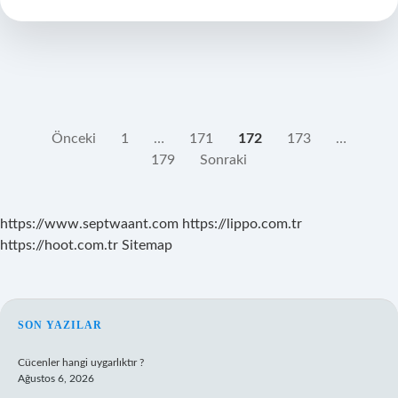
Kimdir
YAZI
Önceki
1
…
171
172
173
…
179
Sonraki
SAYFALAMASI
https://www.septwaant.com
https://lippo.com.tr
https://hoot.com.tr
Sitemap
SIDEBAR
SON YAZILAR
Cücenler hangi uygarlıktır ?
Ağustos 6, 2026