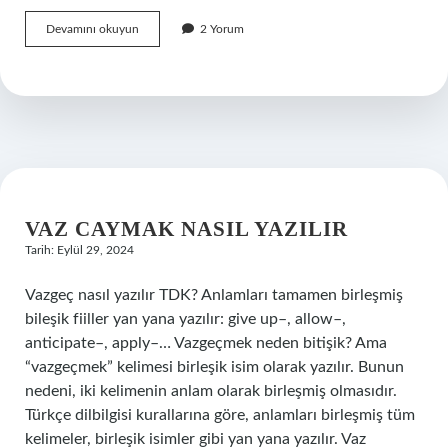
2
Devamını okuyun
2 Yorum
Dünya
Savaşında
Rusya
Nereyi
Işgal
Etti
VAZ CAYMAK NASIL YAZILIR
Tarih: Eylül 29, 2024
Vazgeç nasıl yazılır TDK? Anlamları tamamen birleşmiş
bileşik fiiller yan yana yazılır: give up–, allow–,
anticipate–, apply–… Vazgeçmek neden bitişik? Ama
“vazgeçmek” kelimesi birleşik isim olarak yazılır. Bunun
nedeni, iki kelimenin anlam olarak birleşmiş olmasıdır.
Türkçe dilbilgisi kurallarına göre, anlamları birleşmiş tüm
kelimeler, birleşik isimler gibi yan yana yazılır. Vaz