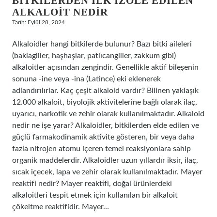
BITKILERDEN ILK IZOLE EDILEN
ALKALOIT NEDIR
Tarih: Eylül 28, 2024
Alkaloidler hangi bitkilerde bulunur? Bazı bitki aileleri
(baklagiller, haşhaşlar, patlıcangiller, zakkum gibi)
alkaloitler açısından zengindir. Genellikle aktif bileşenin
sonuna -ine veya -ina (Latince) eki eklenerek
adlandırılırlar. Kaç çeşit alkaloid vardır? Bilinen yaklaşık
12.000 alkaloit, biyolojik aktivitelerine bağlı olarak ilaç,
uyarıcı, narkotik ve zehir olarak kullanılmaktadır. Alkaloid
nedir ne işe yarar? Alkaloidler, bitkilerden elde edilen ve
güçlü farmakodinamik aktivite gösteren, bir veya daha
fazla nitrojen atomu içeren temel reaksiyonlara sahip
organik maddelerdir. Alkaloidler uzun yıllardır iksir, ilaç,
sıcak içecek, lapa ve zehir olarak kullanılmaktadır. Mayer
reaktifi nedir? Mayer reaktifi, doğal ürünlerdeki
alkaloitleri tespit etmek için kullanılan bir alkaloit
çökeltme reaktifidir. Mayer…