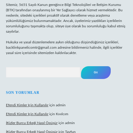
Sitemiz, 5651 Sayılı Kanun gereğince Bilgi Teknolojileri ve İletişim Kurumu
(BTK) tarafından onaylanmış bir Yer Sağlayıcı olarak hizmet vermektedir. Bu
nedenle, sitedeki içerikleri proaktif olarak denetleme veya araştırma
yükümlülüğümüz bulunmamaktadır. Ancak, üyelerimiz yazdıkları içeriklerin
sorumluluğunu taşımakta olup, siteye üye olarak bu sorumluluğu kabul etmiş
sayılırlar.
Hukuka ve yasal düzenlemelere aykırı olduğunu düşündüğünüz içerikleri,
backlinkpanelicomtr@gmail.com
adresine bildirmeniz halinde, ilgili içerikler
yasal süre içerisinde sitemizden kaldırılacaktır.
Arama
SON YORUMLAR
Efendi Kimler Için Kullanılır
için
admin
Efendi Kimler Için Kullanılır
için
Kıvılcım
İKizler Burcu Erkeği Nasıl Öpüşür
için
admin
İKizler Burcu Erkeği Nasıl Öpüşür
için
Tayfun