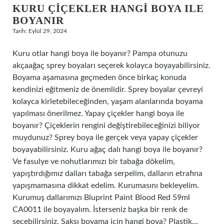
KURU ÇIÇEKLER HANGI BOYA ILE
BOYANIR
Tarih: Eylül 29, 2024
Kuru otlar hangi boya ile boyanır? Pampa otunuzu
akçaağaç sprey boyaları seçerek kolayca boyayabilirsiniz.
Boyama aşamasına geçmeden önce birkaç konuda
kendinizi eğitmeniz de önemlidir. Sprey boyalar çevreyi
kolayca kirletebileceğinden, yaşam alanlarında boyama
yapılması önerilmez. Yapay çiçekler hangi boya ile
boyanır? Çiçeklerin rengini değiştirebileceğinizi biliyor
muydunuz? Sprey boya ile gerçek veya yapay çiçekler
boyayabilirsiniz. Kuru ağaç dalı hangi boya ile boyanır?
Ve fasulye ve nohutlarımızı bir tabağa dökelim,
yapıştırdığımız dalları tabağa serpelim, dalların etrafına
yapışmamasına dikkat edelim. Kurumasını bekleyelim.
Kurumuş dallarımızı Bluprint Paint Blood Red 59ml
CA0011 ile boyayalım. İsterseniz başka bir renk de
seçebilirsiniz. Saksı boyama için hangi boya? Plastik…