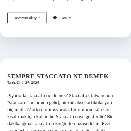
Kuru
Devamını okuyun
2 Yorum
Çiçekler
Hangi
Boya
Ile
Boyanır
SEMPRE STACCATO NE DEMEK
Tarih: Eylül 29, 2024
Piyanoda staccato ne demek? Staccato (İtalyancada
“staccato” anlamına gelir), bir müziksel artikülasyon
biçimidir. Modern notasyonda, bir notanın süresini
kısaltmak için kullanılır. Staccato nasıl gösterilir? Bir
dakikalığına staccato tekniğinden bahsedelim. Evet
arkadaşlar, kemanda staccato, ya da diğer adıyla